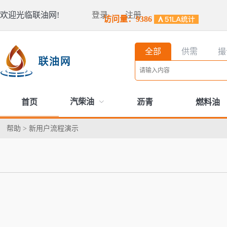
欢迎光临联油网!
登录
注册
访问量：9386
全部
供需
撮
汽柴油
首页
沥青
燃料油
帮助
>
新用户流程演示