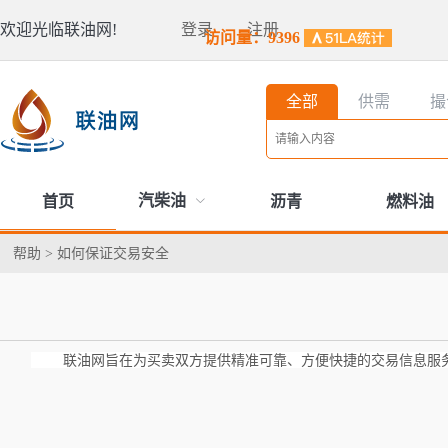
欢迎光临联油网!
登录
注册
访问量：9396
全部
供需
撮
汽柴油
首页
沥青
燃料油
帮助
>
如何保证交易安全
联油网旨在为买卖双方提供精准可靠、方便快捷的交易信息服务