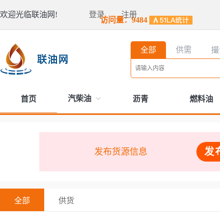
欢迎光临联油网!
登录
注册
访问量：9484
全部
供需
撮
汽柴油
首页
沥青
燃料油
发
发布货源信息
全部
供货