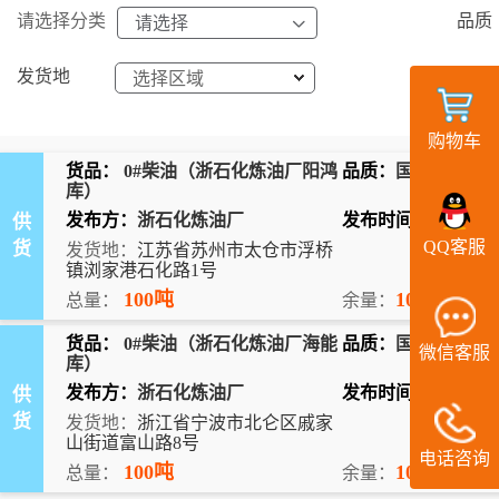
请选择分类
品质
发货地
付款
选择区域
购物车
货品：
0#柴油（浙石化炼油厂阳鸿
品质：
国六
库）
发布方：
浙石化炼油厂
发布时间：
2026-08-
供
QQ客服
货
发货地：
江苏省苏州市太仓市浮桥
镇浏家港石化路1号
100吨
100吨
总量：
余量：
货品：
0#柴油（浙石化炼油厂海能
品质：
国六
微信客服
库）
发布方：
浙石化炼油厂
发布时间：
2026-08-
供
货
发货地：
浙江省宁波市北仑区戚家
山街道富山路8号
电话咨询
100吨
100吨
总量：
余量：