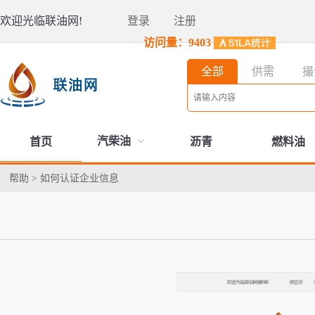
欢迎光临联油网!
登录
注册
访问量：9403
全部
供需
撮
汽柴油
首页
沥青
燃料油
帮助
>
如何认证企业信息