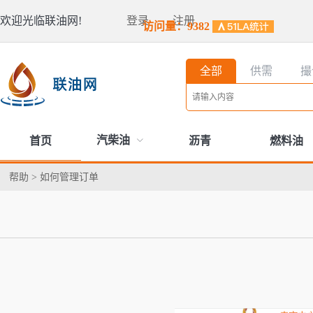
欢迎光临联油网!
登录
注册
访问量：9382
全部
供需
撮
汽柴油
首页
沥青
燃料油
帮助
>
如何管理订单